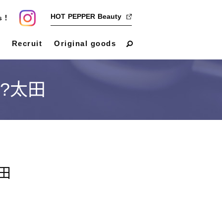
HOT PEPPER Beauty
us！
Recruit
Original goods
?太田
田