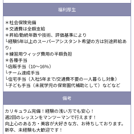
福利厚生
＊社会保険完備
＊交通費は全額支給
＊昇給/勤続年数や技術、評価基準により
└経験5年以上のスーパーアシスタント希望の方は別途昇給あ
り♪
＊練習用ウィッグ費用の半額負担
＊各種手当
└店販手当（10～16％）
└チーム達成手当
└住宅手当（入社5年まで/交通費不要の一人暮らし対象）
└子ども手当（未就学児の保育園代補助として）などなど
備考
カリキュラム完備！経験の浅い方でも安心！
週2回のレッスンをマンツーマンで行えます！
向上心のある方・美容が大好きな方、お待ちしております。
新卒、未経験も大歓迎です！