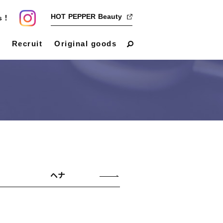
HOT PEPPER Beauty
us！
Recruit
Original goods
ヘナ