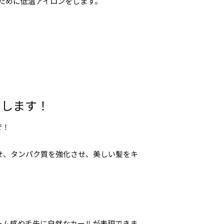
ために低温アイロンをします。
たします！
で！
せ、タンパク質を強化させ、美しい髪をキ
ーム感や毛先に自然なカールが表現できま