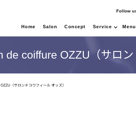
Follow 
Home
Salon
Concept
Service
Menu
n de coiffure OZZU
ffure OZZU（サロンドコワフィール オッズ）